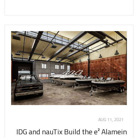
Award
AUG 11, 2021
IDG and nauTix Build the e² Alamein